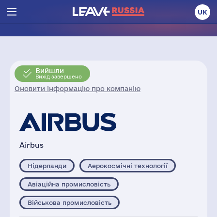
UK
Вийшли
Вихід завершено
Оновити інформацію про компанію
Airbus
Нідерланди
Аерокосмічні технології
Авіаційна промисловість
Військова промисловість