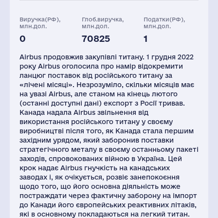
Виручка(РФ),
Глоб.виручка,
Податки(РФ),
млн.дол.
млн.дол.
млн.дол.
0
70825
1
Airbus продовжив закупівлі титану. 1 грудня 2022
року Airbus оголосила про намір відокремити
ланцюг поставок від російського титану за
«лічені місяці». Незрозуміло, скільки місяців має
на увазі Airbus, але станом на кінець лютого
(останні доступні дані) експорт з Росії тривав.
Канада надала Airbus звільнення від
використання російського титану у своєму
виробництві після того, як Канада стала першим
західним урядом, який заборонив поставки
стратегічного металу в своєму останньому пакеті
заходів, спровокованих війною в Україна. Цей
крок надає Airbus гнучкість на канадських
заводах і, як очікується, розвіє занепокоєння
щодо того, що його основна діяльність може
постраждати через фактичну заборону на імпорт
до Канади його європейських реактивних літаків,
які в основному покладаються на легкий титан.