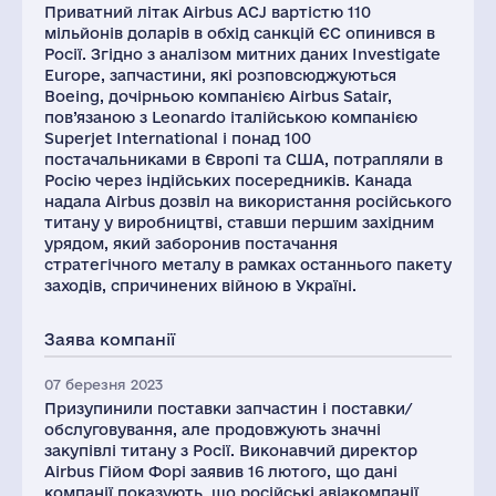
Приватний літак Airbus ACJ вартістю 110
мільйонів доларів в обхід санкцій ЄС опинився в
Росії. Згідно з аналізом митних даних Investigate
Europe, запчастини, які розповсюджуються
Boeing, дочірньою компанією Airbus Satair,
пов’язаною з Leonardo італійською компанією
Superjet International і понад 100
постачальниками в Європі та США, потрапляли в
Росію через індійських посередників. Канада
надала Airbus дозвіл на використання російського
титану у виробництві, ставши першим західним
урядом, який заборонив постачання
стратегічного металу в рамках останнього пакету
заходів, спричинених війною в Україні.
Заява компанії
07 березня 2023
Призупинили поставки запчастин і поставки/
обслуговування, але продовжують значні
закупівлі титану з Росії. Виконавчий директор
Airbus Гійом Форі заявив 16 лютого, що дані
компанії показують, що російські авіакомпанії