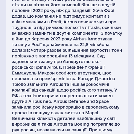
літали на літаках його компанії більше в другій
половині 2022 року, ніж до пандемії. Хоча Форі
додав, що компанія не підтримує контакти з
авіакомпаніями в Росії, Airbus починає чути про
труднощі з підтримкою польотів літаків, оскільки
їм важко замінити відсутні компоненти. З початку
війни до березня 2023 року Airbus імпортував
титану з Росії щонайменше на 22,8 мільйона
доларів; чотириразове збільшення вартості і тонн
порівняно з попередніми 13 місяцями. Суд
задовольнив заяву про банкрутство екс-
російської філії Airbus. Президент Франції
Еммануель Макрон особисто втрутився, щоб
переконати прем’єр-міністра Канади Джастіна
Трюдо звільнити Airbus та інші аерокосмічні
компанії від санкцій щодо російського титану. У
РФ з технічних причин перестав літати кожен
другий Airbus neo. Airbus Defense and Space
замінила російську корпорацію в європейському
проекті з пошуку ознак життя на Марсі.
Величезна кількість деталей найбільших у світі
виробників літаків Airbus та Boeing потрапляє до
рук росіян, незважаючи на санкції. При цьому