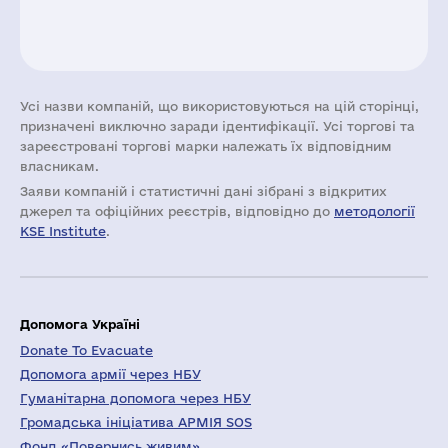
Усі назви компаній, що використовуються на цій сторінці,
призначені виключно заради ідентифікації. Усі торгові та
зареєстровані торгові марки належать їх відповідним
власникам.
Заяви компаній i статистичні дані зібрані з відкритих
джерел та офіційних реєстрів, відповідно до
методології
KSE Institute
.
Допомога Україні
Donate To Evacuate
Допомога армії через НБУ
Гуманітарна допомога через НБУ
Громадська ініціатива АРМІЯ SOS
Фонд «Повернись живим»