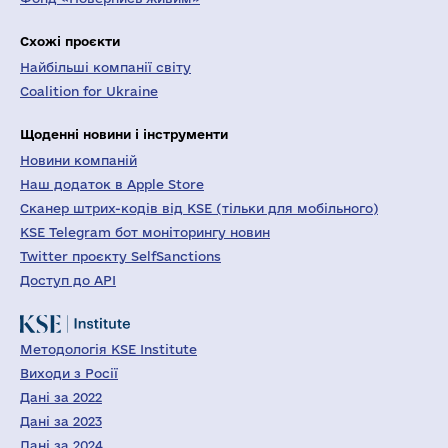
Схожі проєкти
Найбільші компанії світу
Coalition for Ukraine
Щоденні новини і інструменти
Новини компаній
Наш додаток в Apple Store
Сканер штрих-кодів від KSE (тільки для мобільного)
KSE Telegram бот моніторингу новин
Twitter проєкту SelfSanctions
Доступ до API
Методологія KSE Institute
Виходи з Росії
Дані за 2022
Дані за 2023
Дані за 2024