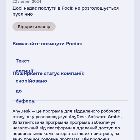
22 липня 2024
Досі надає послуги в Росії; не розголошується
публічно
Відкрити заяву
Вимагайте покинути Росію:
Текст
петиції
Поширюйте статус компанії:
скопійовано
до
буферу.
AnyDesk — це програма для віддаленого робочого
столу, яку розповсюджує AnyDesk Software GmbH.
Запатентована програмна програма забезпечує
незалежний від платформи віддалений доступ до
персональних комп’ютерів та інших пристроїв, на
яких працює головна програма. Він пропонує