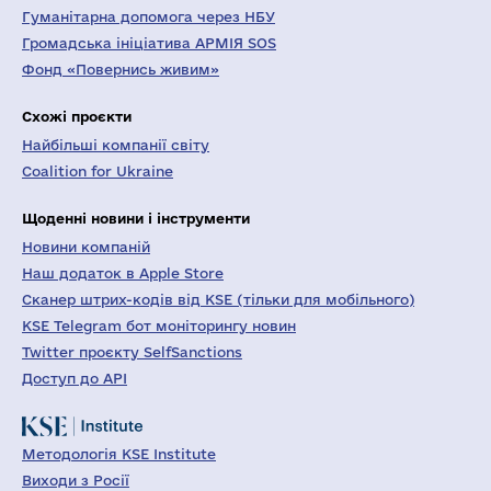
Гуманітарна допомога через НБУ
Громадська ініціатива АРМІЯ SOS
Фонд «Повернись живим»
Схожі проєкти
Найбільші компанії світу
Coalition for Ukraine
Щоденні новини і інструменти
Новини компаній
Наш додаток в Apple Store
Сканер штрих-кодів від KSE (тільки для мобільного)
KSE Telegram бот моніторингу новин
Twitter проєкту SelfSanctions
Доступ до API
Методологія KSE Institute
Виходи з Росії