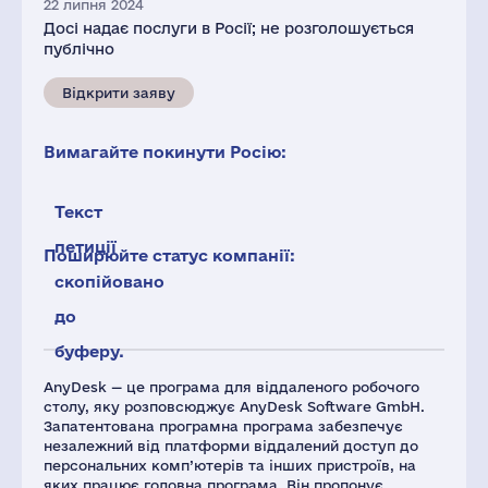
22 липня 2024
Досі надає послуги в Росії; не розголошується
публічно
Відкрити заяву
Вимагайте покинути Росію:
Текст
петиції
Поширюйте статус компанії:
скопійовано
до
буферу.
AnyDesk — це програма для віддаленого робочого
столу, яку розповсюджує AnyDesk Software GmbH.
Запатентована програмна програма забезпечує
незалежний від платформи віддалений доступ до
персональних комп’ютерів та інших пристроїв, на
яких працює головна програма. Він пропонує