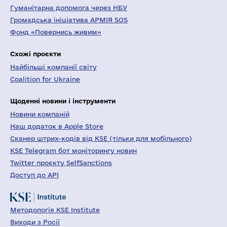
Гуманітарна допомога через НБУ
Громадська ініціатива АРМІЯ SOS
Фонд «Повернись живим»
Схожі проєкти
Найбільші компанії світу
Coalition for Ukraine
Щоденні новини і інструменти
Новини компаній
Наш додаток в Apple Store
Сканер штрих-кодів від KSE (тільки для мобільного)
KSE Telegram бот моніторингу новин
Twitter проєкту SelfSanctions
Доступ до API
Методологія KSE Institute
Виходи з Росії