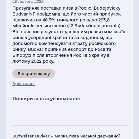
28 лютого 2022
Призупиняє поставки пива в Росію. Budejovicky
Budvar NP повідомив, що його чистий прибуток
підскочив на 46,3% минулого року до 293,8
мільйонів чеських крон (12,6 мільйонів доларів).
Він пояснив результат успішним розвитком своїх
ринків усередині країни та за кордоном, що
допомогло компенсувати втрату російського
ринку. Budvar припинив експорт до Росії та
Білорусі після вторгнення Росії в Україну в
лютому 2022 року.
Відкрити заяву
Архів заяв
Поширити статус компанії:
Budweiser Budvar – марка пива чеської державної