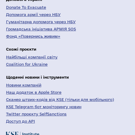
Donate To Evacuate
Допомога армії через НБУ
Гуманітарна допомога через НБУ
Громадська ініціатива АРМІЯ SOS
Фонд «Повернись живим»
Схожі проєкти
Найбільші компанії світу
Coalition for Ukraine
Щоденні новини і інструменти
Новини компаній
Наш додаток в Apple Store
Сканер штрих-кодів від KSE (тільки для мобільного)
KSE Telegram бот моніторингу новин
Twitter проєкту SelfSanctions
Доступ до API