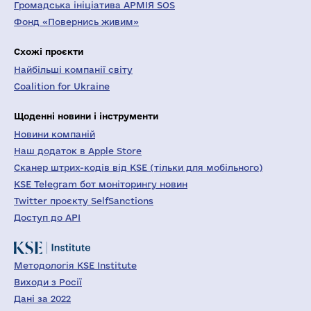
Громадська ініціатива АРМІЯ SOS
Фонд «Повернись живим»
Схожі проєкти
Найбільші компанії світу
Coalition for Ukraine
Щоденні новини і інструменти
Новини компаній
Наш додаток в Apple Store
Сканер штрих-кодів від KSE (тільки для мобільного)
KSE Telegram бот моніторингу новин
Twitter проєкту SelfSanctions
Доступ до API
Методологія KSE Institute
Виходи з Росії
Дані за 2022