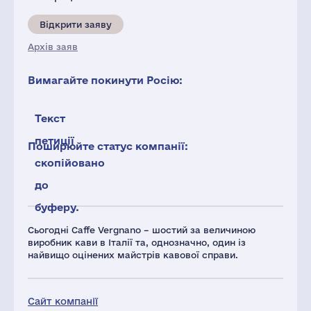
Відкрити заяву
Архів заяв
Вимагайте покинути Росію:
Текст
петиції
Поширюйте статус компанії:
скопійовано
до
буферу.
Сьогодні Caffe Vergnano – шостий за величиною
виробник кави в Італії та, однозначно, один із
найвищо оцінених майстрів кавової справи.
Сайт компанії