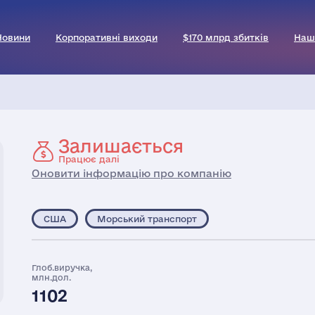
Новини
Корпоративні виходи
$170 млрд збитків
Наш
Залишається
Працює далі
Оновити інформацію про компанію
США
Морський транспорт
Глоб.виручка,
млн.дол.
1102