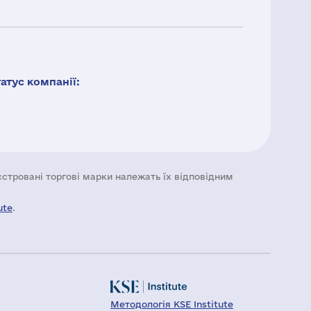
тус компанії:
еєстровані торгові марки належать їх відповідним
ute
.
Методологія KSE Institute