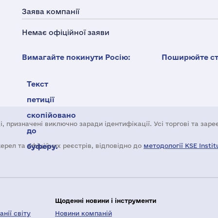
Заява компанії
Немає офіційної заяви
Вимагайте покинути Росію:
Поширюйте ста
Текст
петиції
скопійовано
і, призначені виключно заради ідентифікації. Усі торгові та зар
до
жерел та офіційних реєстрів, відповідно до
буферу.
методології KSE Instit
Щоденні новини і інструменти
нії світу
Новини компаній