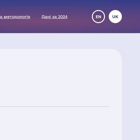
а методологія
Дані за 2024
EN
UK