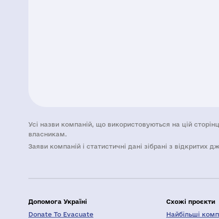
Усі назви компаній, що використовуються на цій сторінц
власникам.
Заяви компаній i статистичні дані зібрані з відкритих д
Допомога Україні
Схожі проєкти
Donate To Evacuate
Найбільші компа