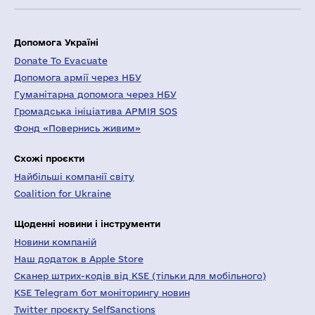
Допомога Україні
Donate To Evacuate
Допомога армії через НБУ
Гуманітарна допомога через НБУ
Громадська ініціатива АРМІЯ SOS
Фонд «Повернись живим»
Схожі проєкти
Найбільші компанії світу
Coalition for Ukraine
Щоденні новини і інструменти
Новини компаній
Наш додаток в Apple Store
Сканер штрих-кодів від KSE (тільки для мобільного)
KSE Telegram бот моніторингу новин
Twitter проєкту SelfSanctions