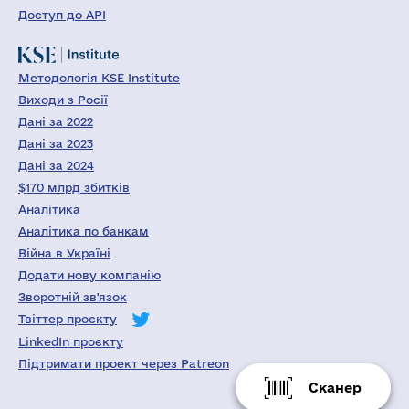
Доступ до API
Методологія KSE Institute
Виходи з Росії
Дані за 2022
Дані за 2023
Дані за 2024
$170 млрд збитків
Аналітика
Аналітика по банкам
Війна в Україні
Додати нову компанію
Зворотній зв'язок
Твіттер проєкту
LinkedIn проєкту
Підтримати проект через Patreon
Сканер