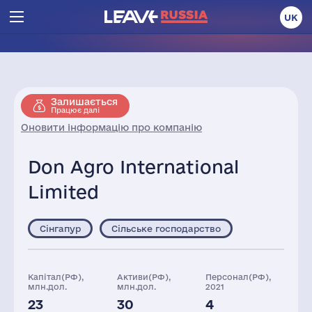
UK
Залишається
Працює далі
Оновити інформацію про компанію
Don Agro International
Limited
Сінгапур
Сільське господарство
Капітал(РФ),
Активи(РФ),
Персонал(РФ),
млн.дол.
млн.дол.
2021
23
30
4