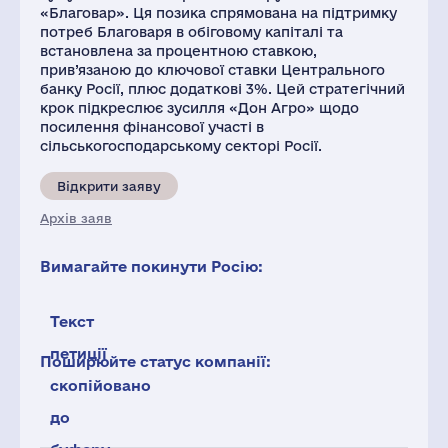
«Благовар». Ця позика спрямована на підтримку
потреб Благоваря в обіговому капіталі та
встановлена ​​за процентною ставкою,
прив’язаною до ключової ставки Центрального
банку Росії, плюс додаткові 3%. Цей стратегічний
крок підкреслює зусилля «Дон Агро» щодо
посилення фінансової участі в
сільськогосподарському секторі Росії.
Відкрити заяву
Архів заяв
Вимагайте покинути Росію:
Текст
петиції
Поширюйте статус компанії:
скопійовано
до