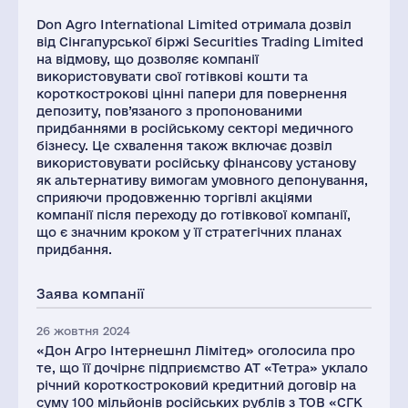
Don Agro International Limited отримала дозвіл
від Сінгапурської біржі Securities Trading Limited
на відмову, що дозволяє компанії
використовувати свої готівкові кошти та
короткострокові цінні папери для повернення
депозиту, пов’язаного з пропонованими
придбаннями в російському секторі медичного
бізнесу. Це схвалення також включає дозвіл
використовувати російську фінансову установу
як альтернативу вимогам умовного депонування,
сприяючи продовженню торгівлі акціями
компанії після переходу до готівкової компанії,
що є значним кроком у її стратегічних планах
придбання.
Заява компанії
26 жовтня 2024
«Дон Агро Інтернешнл Лімітед» оголосила про
те, що її дочірнє підприємство АТ «Тетра» уклало
річний короткостроковий кредитний договір на
суму 100 мільйонів російських рублів з ТОВ «СГК