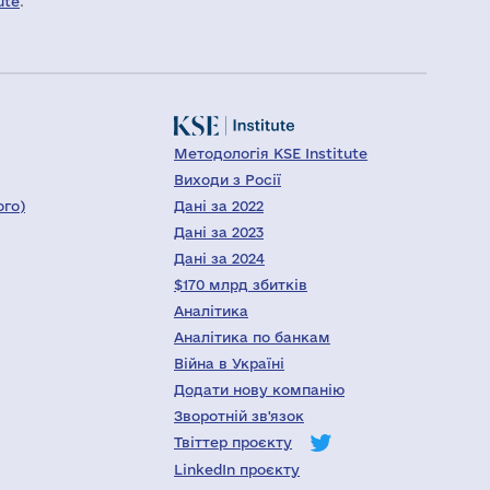
ute
.
Методологія KSE Institute
Виходи з Росії
ого)
Дані за 2022
Дані за 2023
Дані за 2024
$170 млрд збитків
Аналітика
Аналітика по банкам
Війна в Україні
Додати нову компанію
Зворотній зв'язок
Твіттер проєкту
LinkedIn проєкту