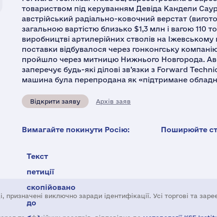
товариством під керуванням Девіда Кандели Саурі
австрійський радіально-ковочний верстат (вигото
загальною вартістю близько $1,3 млн і вагою 110 т
виробництві артилерійних стволів на Іжевському
поставки відбувалося через гонконгську компанію S
пройшло через митницю Нижнього Новгорода. Ав
заперечує будь-які ділові зв’язки з Forward Techni
машина була перепродана як «підтримане обладна
Відкрити заяву
Архів заяв
Вимагайте покинути Росію:
Поширюйте ста
Текст
петиції
скопійовано
і, призначені виключно заради ідентифікації. Усі торгові та зар
до