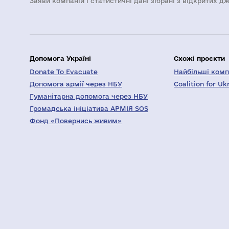
Заяви компаній i статистичні дані зібрані з відкритих д
Допомога Україні
Схожі проєкти
Donate To Evacuate
Найбільші компа
Допомога армії через НБУ
Coalition for Uk
Гуманітарна допомога через НБУ
Громадська ініціатива АРМІЯ SOS
Фонд «Повернись живим»