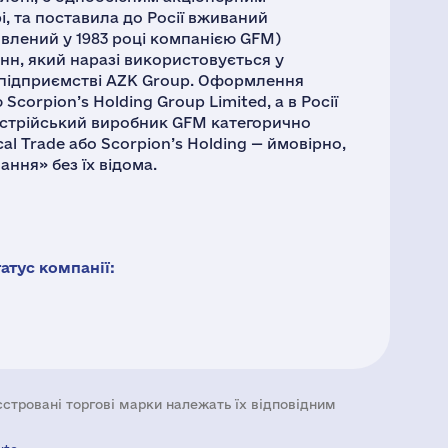
, та поставила до Росії вживаний
влений у 1983 році компанією GFM)
онн, який наразі використовується у
 підприємстві AZK Group. Оформлення
corpion’s Holding Group Limited, а в Росії
стрійський виробник GFM категорично
cal Trade або Scorpion’s Holding — ймовірно,
ння» без їх відома.
тус компанії:
еєстровані торгові марки належать їх відповідним