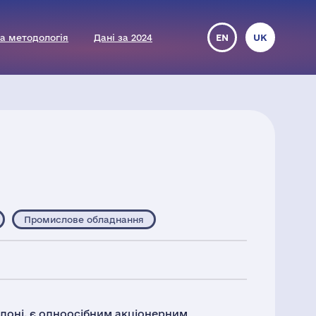
а методологія
Дані за 2024
EN
UK
Промислове обладнання
елоні, є одноосібним акціонерним