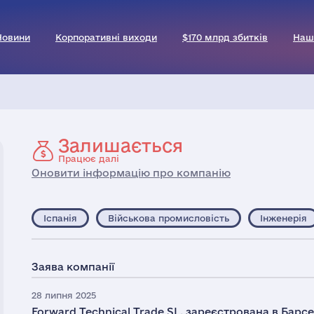
Новини
Корпоративні виходи
$170 млрд збитків
Наш
Залишається
Працює далі
Оновити інформацію про компанію
Іспанія
Військова промисловість
Інженерія
Заява компанії
28 липня 2025
Forward Technical Trade SL, зареєстрована в Барс