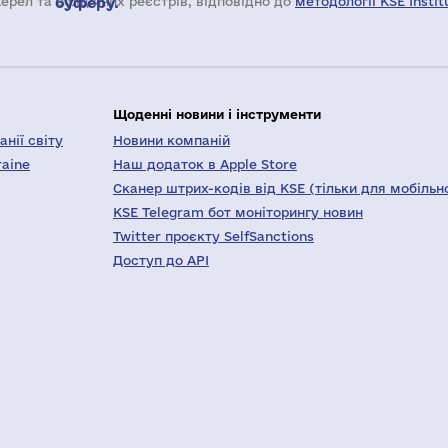
жерел та офіційних реєстрів, відповідно до
буферу.
методології KSE Instit
Щоденні новини і інструменти
нії світу
Новини компаній
raine
Наш додаток в Apple Store
Сканер штрих-кодів від KSE (тільки для мобільн
KSE Telegram бот моніторингу новин
Twitter проєкту SelfSanctions
Доступ до API