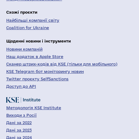
Схожі проєкти
Найбільші компанії світу
Coalition for Ukraine
Щоденні новини і інструменти
Новини компаній
Наш додаток в Apple Store
Сканер штрих-кодів від KSE (тільки для мобільного)
KSE Telegram бот моніторингу новин
Twitter проєкту SelfSanctions
Доступ до API
Методологія KSE Institute
Виходи з Росії
Дані за 2022
Дані за 2023
Дані за 2024