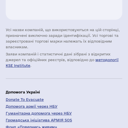
Усі назви компаній, що використовуються на цій сторінці,
призначені виключно заради ідентифікації. Усі торгові та
зареєстровані торгові марки належать їх відповідним
власникам.
Заяви компаній i статистичні дані зібрані з відкритих
джерел та офіційних реєстрів, відповідно до
методології
KSE Institute
.
Допомога Україні
Donate To Evacuate
Допомога армії через НБУ
Гуманітарна допомога через НБУ
Громадська ініціатива АРМІЯ SOS
Фонд «Повернись живим»