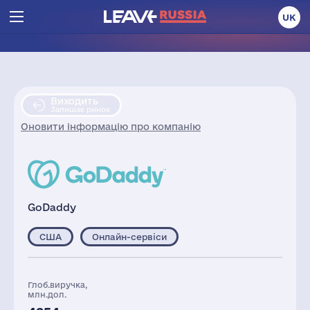
UK
Виходить
Залишає ринок
Оновити інформацію про компанію
GoDaddy
США
Онлайн-сервіси
Глоб.виручка,
млн.дол.