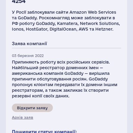
4254
У Росії заблокували сайти Amazon Web Services
та GoDaddy. Роскомнагляд може заблокувати в
РФ роботу GoDaddy, Kamatera, Network Solutions,
Ionos, HostGator, DigitalOcean, AWS та Hetzner.
Заява компанії
03 березня 2022
Припиняють роботу всіх російських сервісів.
Найбільший реєстратор доменних імен —
американська компанія GoDaddy — вирішила
припинити обслуговування росіян. GoDaddy
пропонує клієнтам передавати їх домени іншим
реєстраторам, а також закликає їх створити
резервні копії своїх даних.
Відкрити заяву
Архів заяв
Поширити статус компанії: