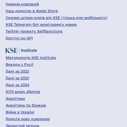
Новини компаній
Наш додаток в Apple Store
Сканер штрих-кодів від KSE (тільки для мобільного)
KSE Telegram бот моніторингу новин
Twitter проєкту SelfSanctions
Доступ до API
Методологія KSE Institute
Виходи з Росії
Дані за 2022
Дані за 2023
Дані за 2024
$170 млрд збитків
Аналітика
Аналітика по банкам
Війна в Україні
Додати нову компанію
Зворотній зв'язок