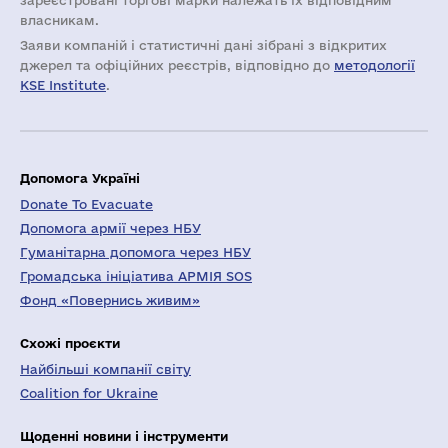
зареєстровані торгові марки належать їх відповідним
власникам.
Заяви компаній i статистичні дані зібрані з відкритих
джерел та офіційних реєстрів, відповідно до
методології
KSE Institute
.
Допомога Україні
Donate To Evacuate
Допомога армії через НБУ
Гуманітарна допомога через НБУ
Громадська ініціатива АРМІЯ SOS
Фонд «Повернись живим»
Схожі проєкти
Найбільші компанії світу
Coalition for Ukraine
Щоденні новини і інструменти