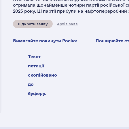
отримала щонайменше чотири партії російської си
2025 року. Ці партії прибули на нафтопереробний з
Відкрити заяву
Архів заяв
Вимагайте покинути Росію:
Поширюйте ста
Текст
петиції
скопійовано
до
буферу.