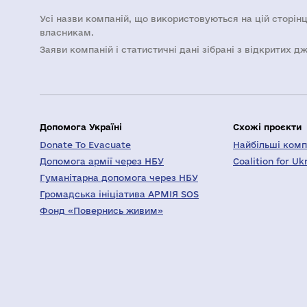
Усі назви компаній, що використовуються на цій сторінц
власникам.
Заяви компаній i статистичні дані зібрані з відкритих д
Допомога Україні
Схожі проєкти
Donate To Evacuate
Найбільші компа
Допомога армії через НБУ
Coalition for Uk
Гуманітарна допомога через НБУ
Громадська ініціатива АРМІЯ SOS
Фонд «Повернись живим»