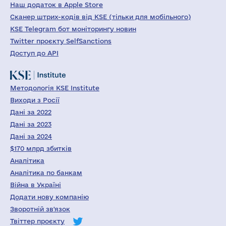
Наш додаток в Apple Store
Сканер штрих-кодів від KSE (тільки для мобільного)
KSE Telegram бот моніторингу новин
Twitter проєкту SelfSanctions
Доступ до API
Методологія KSE Institute
Виходи з Росії
Дані за 2022
Дані за 2023
Дані за 2024
$170 млрд збитків
Аналітика
Аналітика по банкам
Війна в Україні
Додати нову компанію
Зворотній зв'язок
Твіттер проєкту