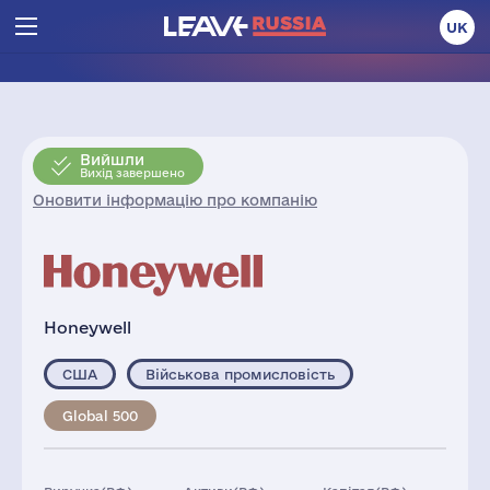
UK
Вийшли
Вихід завершено
Оновити інформацію про компанію
Honeywell
США
Військова промисловість
Global 500