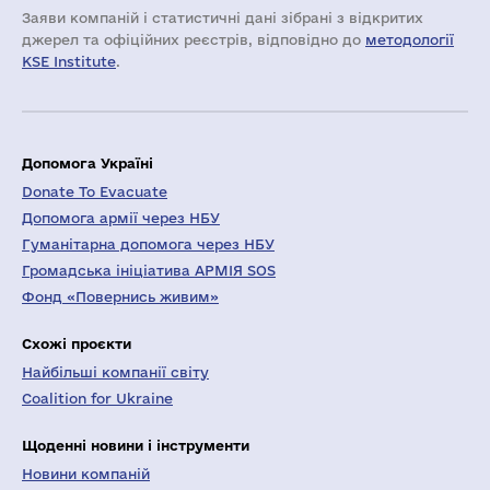
Заяви компаній i статистичні дані зібрані з відкритих
джерел та офіційних реєстрів, відповідно до
методології
KSE Institute
.
Допомога Україні
Donate To Evacuate
Допомога армії через НБУ
Гуманітарна допомога через НБУ
Громадська ініціатива АРМІЯ SOS
Фонд «Повернись живим»
Схожі проєкти
Найбільші компанії світу
Coalition for Ukraine
Щоденні новини і інструменти
Новини компаній