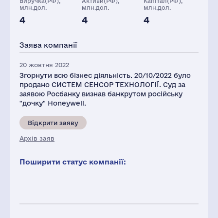
Виручка(РФ),
Активи(РФ),
Капітал(РФ),
млн.дол.
млн.дол.
млн.дол.
4
4
4
Глоб.виручка,
Офисів
Заводів
Персонал(РФ),
млн.дол.
2021
Заява компанії
35466
20
3
738
20 жовтня 2022
Згорнути всю бізнес діяльність. 20/10/2022 було
продано СИСТЕМ СЕНСОР ТЕХНОЛОГІЇ. Суд за
заявою Росбанку визнав банкрутом російську
"дочку" Honeywell.
Відкрити заяву
Архів заяв
Поширити статус компанії: