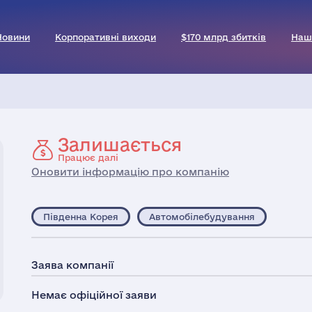
Новини
Корпоративні виходи
$170 млрд збитків
Наш
Залишається
Працює далі
Оновити інформацію про компанію
Південна Корея
Автомобілебудування
Заява компанії
Немає офіційної заяви