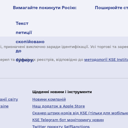
Вимагайте покинути Росію:
Поширюйте ста
Текст
петиції
скопійовано
і, призначені виключно заради ідентифікації. Усі торгові та зар
до
жерел та офіційних реєстрів, відповідно до
буферу.
методології KSE Instit
Щоденні новини і інструменти
нії світу
Новини компаній
raine
Наш додаток в Apple Store
Сканер штрих-кодів від KSE (тільки для мобільн
KSE Telegram бот моніторингу новин
Twitter проєкту SelfSanctions