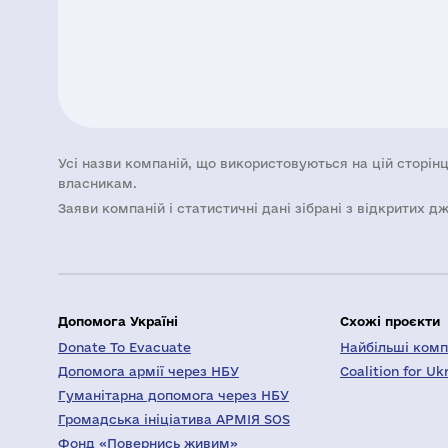
Усі назви компаній, що використовуються на цій сторінц
власникам.
Заяви компаній i статистичні дані зібрані з відкритих д
Допомога Україні
Схожі проєкти
Donate To Evacuate
Найбільші компа
Допомога армії через НБУ
Coalition for Uk
Гуманітарна допомога через НБУ
Громадська ініціатива АРМІЯ SOS
Фонд «Повернись живим»