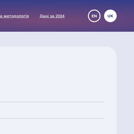
а методологія
Дані за 2024
EN
UK