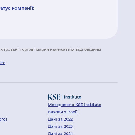
тус компанії:
еєстровані торгові марки належать їх відповідним
ute
.
Методологія KSE Institute
Виходи з Росії
ого)
Дані за 2022
Дані за 2023
Дані за 2024