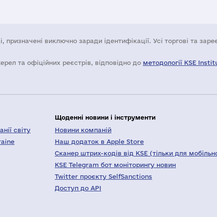
і, призначені виключно заради ідентифікації. Усі торгові та зар
жерел та офіційних реєстрів, відповідно до
методології KSE Instit
Щоденні новини і інструменти
нії світу
Новини компаній
raine
Наш додаток в Apple Store
Сканер штрих-кодів від KSE (тільки для мобільн
KSE Telegram бот моніторингу новин
Twitter проєкту SelfSanctions
Доступ до API