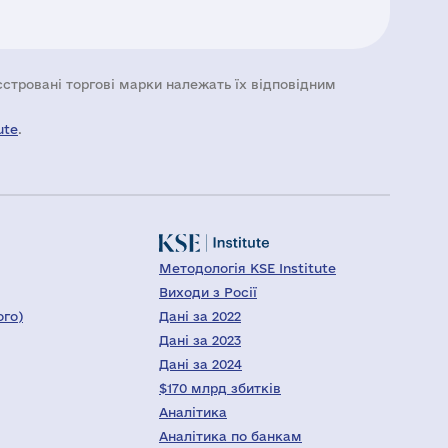
еєстровані торгові марки належать їх відповідним
ute
.
Методологія KSE Institute
Виходи з Росії
ого)
Дані за 2022
Дані за 2023
Дані за 2024
$170 млрд збитків
Аналітика
Аналітика по банкам