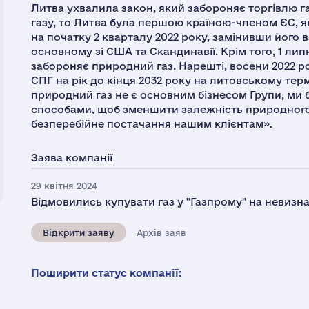
Литва ухвалила закон, який забороняє торгівлю г
газу, то Литва була першою країною-членом ЄС, я
на початку 2 кварталу 2022 року, замінивши його 
основному зі США та Скандинавії. Крім того, 1 лип
забороняє природний газ. Нарешті, восени 2022 р
СПГ на рік до кінця 2032 року на литовському тер
природний газ не є основним бізнесом Групи, ми
способами, щоб зменшити залежність природного 
безперебійне постачання нашим клієнтам».
Заява компанії
29 квітня 2024
Відмовились купувати газ у "Газпрому" на невизн
Відкрити заяву
Архів заяв
Поширити статус компанії: