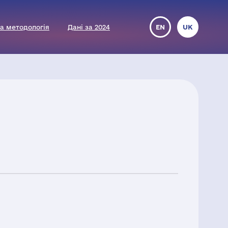
а методологія
Дані за 2024
EN
UK