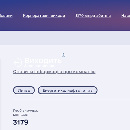
Новини
Корпоративні виходи
$170 млрд збитків
Наш
Виходить
Залишає ринок
Оновити інформацію про компанію
Литва
Енергетика, нафта та газ
Глоб.виручка,
млн.дол.
3179