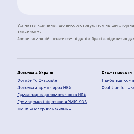
Усі назви компаній, що використовуються на цій сторінц
власникам.
Заяви компаній i статистичні дані зібрані з відкритих д
Допомога Україні
Схожі проєкти
Donate To Evacuate
Найбільші компа
Допомога армії через НБУ
Coalition for Uk
Гуманітарна допомога через НБУ
Громадська ініціатива АРМІЯ SOS
Фонд «Повернись живим»