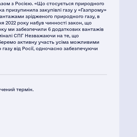
азом з Росією. «Що стосується природного
ка призупинила закупівлі газу у «Газпрому»
вантажами зрідженого природного газу, в
ня 2022 року набув чинності закон, що
оку ми забезпечили 6 додаткових вантажів
міналі СПГ Незважаючи на те, що
 беремо активну участь усіма можливими
газу від Росії, одночасно забезпечуючи
ачений термін.