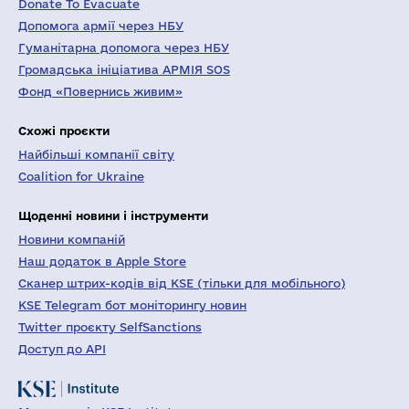
Donate To Evacuate
Допомога армії через НБУ
Гуманітарна допомога через НБУ
Громадська ініціатива АРМІЯ SOS
Фонд «Повернись живим»
Схожі проєкти
Найбільші компанії світу
Coalition for Ukraine
Щоденні новини і інструменти
Новини компаній
Наш додаток в Apple Store
Сканер штрих-кодів від KSE (тільки для мобільного)
KSE Telegram бот моніторингу новин
Twitter проєкту SelfSanctions
Доступ до API