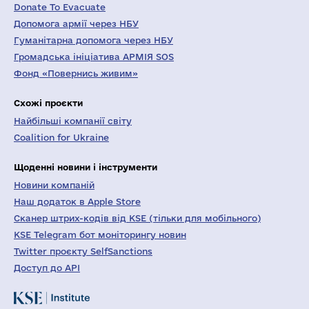
Donate To Evacuate
Допомога армії через НБУ
Гуманітарна допомога через НБУ
Громадська ініціатива АРМІЯ SOS
Фонд «Повернись живим»
Схожі проєкти
Найбільші компанії світу
Coalition for Ukraine
Щоденні новини і інструменти
Новини компаній
Наш додаток в Apple Store
Сканер штрих-кодів від KSE (тільки для мобільного)
KSE Telegram бот моніторингу новин
Twitter проєкту SelfSanctions
Доступ до API