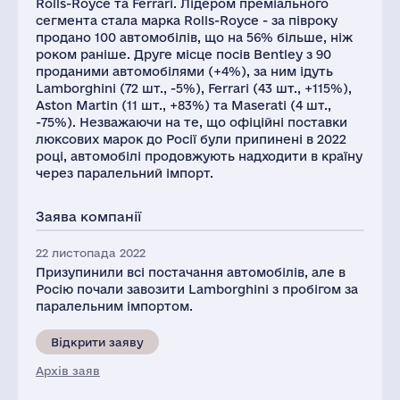
Rolls-Royce та Ferrari. Лідером преміального
сегмента стала марка Rolls-Royce - за півроку
продано 100 автомобілів, що на 56% більше, ніж
роком раніше. Друге місце посів Bentley з 90
проданими автомобілями (+4%), за ним ідуть
Lamborghini (72 шт., -5%), Ferrari (43 шт., +115%),
Aston Martin (11 шт., +83%) та Maserati (4 шт.,
-75%). Незважаючи на те, що офіційні поставки
люксових марок до Росії були припинені в 2022
році, автомобілі продовжують надходити в країну
через паралельний імпорт.
Заява компанії
22 листопада 2022
Призупинили всі постачання автомобілів, але в
Росію почали завозити Lamborghini з пробігом за
паралельним імпортом.
Відкрити заяву
Архів заяв