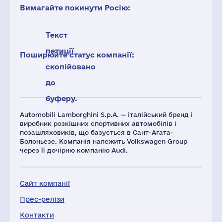
Вимагайте покинути Росію:
Текст
петиції
Поширюйте статус компанії:
скопійовано
до
буферу.
Automobili Lamborghini S.p.A. — італійський бренд і
виробник розкішних спортивних автомобілів і
позашляховиків, що базується в Сант-Агата-
Болоньезе. Компанія належить Volkswagen Group
через її дочірню компанію Audi.
Сайт компанії
Прес-релізи
Контакти