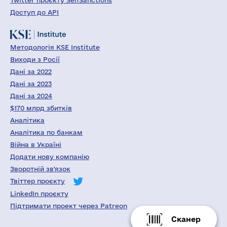
Twitter проєкту SelfSanctions
Доступ до API
Методологія KSE Institute
Виходи з Росії
Дані за 2022
Дані за 2023
Дані за 2024
$170 млрд збитків
Аналітика
Аналітика по банкам
Війна в Україні
Додати нову компанію
Зворотній зв'язок
Твіттер проєкту
LinkedIn проєкту
Підтримати проект через Patreon
Сканер