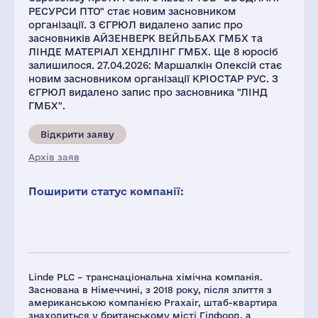
РЕСУРСИ ПТО" стає новим засновником
організації. З ЄГРЮЛ видалено запис про
засновників АЙЗЕНВЕРК ВЕЙЛЬБАХ ГМБХ та
ЛІНДЕ МАТЕРІАЛ ХЕНДЛІНГ ГМБХ. Ще 8 юросіб
залишилося. 27.04.2026: Маршалкін Олексій стає
новим засновником організації КРІОСТАР РУС. З
ЄГРЮЛ видалено запис про засновника "ЛІНД
ГМБХ".
Відкрити заяву
Архів заяв
Поширити статус компанії:
Linde PLC – транснаціональна хімічна компанія.
Заснована в Німеччині, з 2018 року, після злиття з
американською компанією Praxair, штаб-квартира
знаходиться у британському місті Гілфорд, а