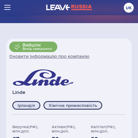
UK
Вийшли
Вихід завершено
Оновити інформацію про компанію
Linde
Ірландія
Хімічна промисловість
Виручка(РФ),
Активи(РФ),
Капітал(РФ),
млн.дол.
млн.дол.
млн.дол.