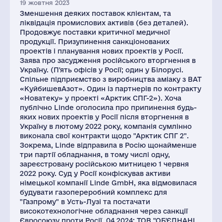
19 жовтня 2023
Зменшення деяких поставок клієнтам, та
ліквідація промислових активів (без деталей).
Продовжує поставки критичної медичної
продукції. Призупинення санкціонованих
проектів і планування нових проектів у Росії.
Заява про засудження російського вторгнення в
Україну. (П'ять офісів у Росії; один у Білорусі.
Спільне підприємство з виробництва аміаку з ВАТ
«КуйбишевАзот». Один із партнерів по контракту
«Новатеку» у проекті «Арктик СПГ-2»). Хоча
публічно Linde оголосила про припинення будь-
яких нових проектів у Росії після вторгнення в
Україну в лютому 2022 року, компанія сумлінно
виконала свої контракти щодо "Арктик СПГ 2".
Зокрема, Linde відправила в Росію щонайменше
три партії обладнання, в тому числі одну,
зареєстровану російською митницею 1 червня
2022 року. Суд у Росії конфіскував активи
німецької компанії Linde GmbH, яка відмовилася
будувати газопереробний комплекс для
"Газпрому" в Усть-Лузі та постачати
високотехнологічне обладнання через санкції
Євросоюзу проти Росії. 04.2024: ТОВ "ОБ'ЄДНАНІ