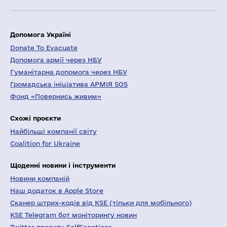
Допомога Україні
Donate To Evacuate
Допомога армії через НБУ
Гуманітарна допомога через НБУ
Громадська ініціатива АРМІЯ SOS
Фонд «Повернись живим»
Схожі проєкти
Найбільші компанії світу
Coalition for Ukraine
Щоденні новини і інструменти
Новини компаній
Наш додаток в Apple Store
Сканер штрих-кодів від KSE (тільки для мобільного)
KSE Telegram бот моніторингу новин