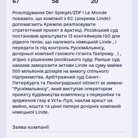
67
58
20
Глоб.виручка,
Персонал(РФ),
Податки(РФ),
млн.дол.
2021
млн.дол.
Розслідування Der Spiegel/ZDF і Le Monde
32854
310
36
показало, що компанії з ЄС (зокрема Linde)
допомагають Кремлю реалізовувати
стратегічний проект в Арктиці. Російський суд
постановив арештувати 13 контейнерів ISO для
рідкого гелію, що належать німецькій Linde , і
передати їх під контроль РусхімАльянсу,
дочірньої компанії газового гіганта Газпрому . ) ,
згідно з рішенням російського суду. Раніше суд
наказав заморозити активи Linde на суму майже
500 мільйонів доларів на вимогу спільного
підприємства. Арбітражний суд Санкт-
Петербурга та Ленінградської області за заявою
"Русхімальянсу", який виступає оператором
проекту будівництва комплексу з переробки та
зрідження газу в Усть-Лузі, наклав арешт на
майно, кошти та цінні папери дочірніх компаній
німецької Linde.
Заява компанії