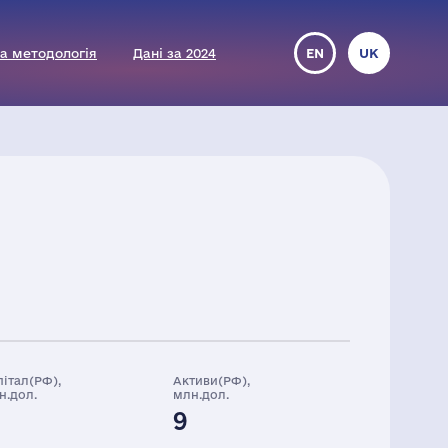
а методологія
Дані за 2024
EN
UK
пітал(РФ),
Активи(РФ),
н.дол.
млн.дол.
9