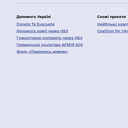
Допомога Україні
Схожі проєкти
Donate To Evacuate
Найбільші компа
Допомога армії через НБУ
Coalition for Uk
Гуманітарна допомога через НБУ
Громадська ініціатива АРМІЯ SOS
Фонд «Повернись живим»