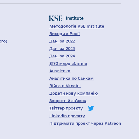
Методологія KSE Institute
Виходи з Росії
ого)
Дані за 2022
Дані за 2023
Дані за 2024
$170 млрд збитків
Аналітика
Аналітика по банкам
Війна в Україні
Додати нову компанію
Зворотній зв'язок
Твіттер проєкту
LinkedIn проєкту
Підтримати проект через Patreon