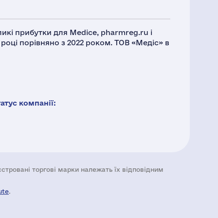
икі прибутки для Medice, pharmreg.ru і
3 році порівняно з 2022 роком. ТОВ «Медіс» в
тус компанії:
еєстровані торгові марки належать їх відповідним
ute
.