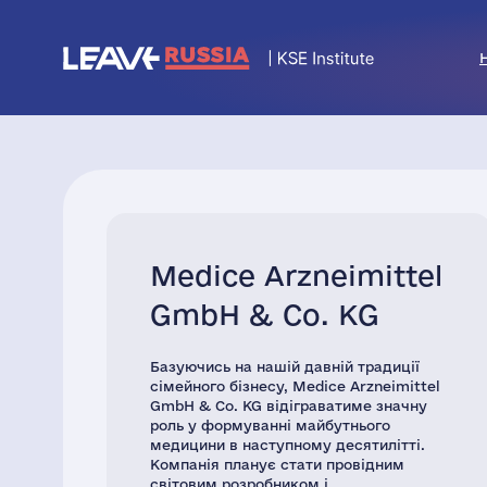
Medice Arzneimittel
GmbH & Co. KG
Базуючись на нашій давній традиції
сімейного бізнесу, Medice Arzneimittel
GmbH & Co. KG відіграватиме значну
роль у формуванні майбутнього
медицини в наступному десятилітті.
Компанія планує стати провідним
світовим розробником і