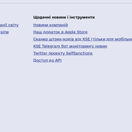
Щоденні новини і інструменти
нії світу
Новини компаній
raine
Наш додаток в Apple Store
Сканер штрих-кодів від KSE (тільки для мобільн
KSE Telegram бот моніторингу новин
Twitter проєкту SelfSanctions
Доступ до API