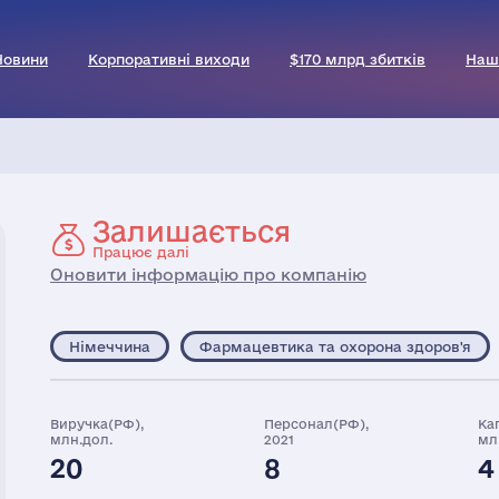
Новини
Корпоративні виходи
$170 млрд збитків
Наш
Залишається
Працює далі
Оновити інформацію про компанію
Німеччина
Фармацевтика та охорона здоров'я
Виручка(РФ),
Персонал(РФ),
Ка
млн.дол.
2021
мл
20
8
4