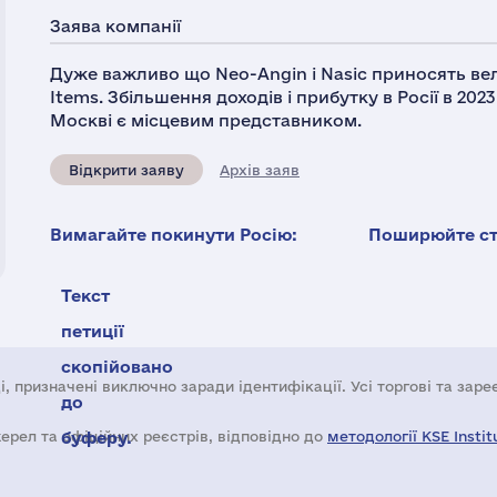
Заява компанії
Дуже важливо що Neo-Angin і Nasic приносять вел
Items. Збільшення доходів і прибутку в Росії в 202
Москві є місцевим представником.
Відкрити заяву
Архів заяв
Вимагайте покинути Росію:
Поширюйте ста
Текст
петиції
скопійовано
і, призначені виключно заради ідентифікації. Усі торгові та зар
до
жерел та офіційних реєстрів, відповідно до
буферу.
методології KSE Instit