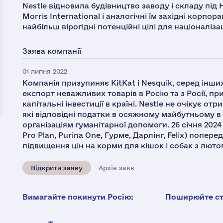
Nestle відновила будівництво заводу і складу під Н
Morris International і аналогічні їм західні корпо
найбільш вірогідні потенційні цілі для націоналіз
Заява компанії
01 липня 2022
Компанія призупиняє KitKat і Nesquik, серед інши
експорт неважливих товарів в Росію та з Росії, п
капітальні інвестиції в країні. Nestle не очікує от
які відповідні податки в осяжному майбутньому в
організаціям гуманітарної допомоги. 26 січня 202
Pro Plan, Purina One, Гурме, Дарлінг, Felix) попе
підвищення цін на корми для кішок і собак з лютог
Відкрити заяву
Архів заяв
Вимагайте покинути Росію:
Поширюйте ста