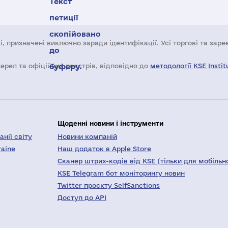
Текст
петиції
скопійовано
і, призначені виключно заради ідентифікації. Усі торгові та зар
до
жерел та офіційних реєстрів, відповідно до
буферу.
методології KSE Instit
Щоденні новини і інструменти
нії світу
Новини компаній
raine
Наш додаток в Apple Store
Сканер штрих-кодів від KSE (тільки для мобільн
KSE Telegram бот моніторингу новин
Twitter проєкту SelfSanctions
Доступ до API