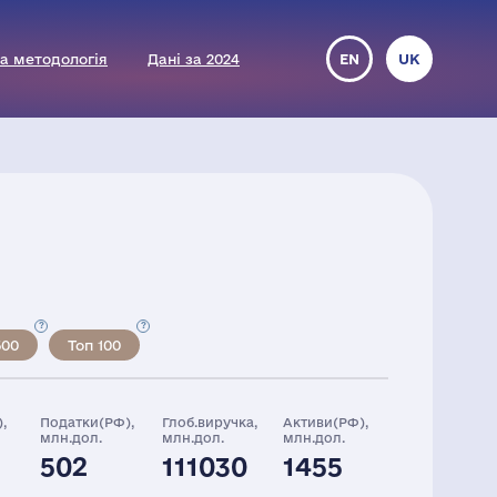
а методологія
Дані за 2024
EN
UK
500
Топ 100
,
Податки(РФ),
Глоб.виручка,
Активи(РФ),
млн.дол.
млн.дол.
млн.дол.
502
111030
1455