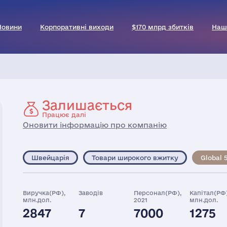
Новини
Корпоративні виходи
$170 млрд збитків
Наш
Залишається
Працює далі
Оновити інформацію про компанію
Швейцарія
Товари широкого вжитку
Global 
Виручка(РФ),
Заводів
Персонал(РФ),
Капітал(РФ)
млн.дол.
2021
млн.дол.
2847
7
7000
1275