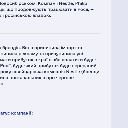
овосибірськом. Компанії Nestle, Philip
рації, що продовжують працювати в Росії, —
ації російською владою.
х брендів. Вона припинила імпорт та
рипинила рекламу та призупинила усі
римати прибуток в країні або сплатити будь-
 Росії, будь-який прибуток буде переданий
4 року швейцарська компанія Nestle (бренди
редила постачальників про чергове
о.
тус компанії: