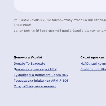
Усі назви компаній, що використовуються на цій сторінц
власникам.
Заяви компаній i статистичні дані зібрані з відкритих д
Допомога Україні
Схожі проєкти
Donate To Evacuate
Найбільші компа
Допомога армії через НБУ
Coalition for Uk
Гуманітарна допомога через НБУ
Громадська ініціатива АРМІЯ SOS
Фонд «Повернись живим»