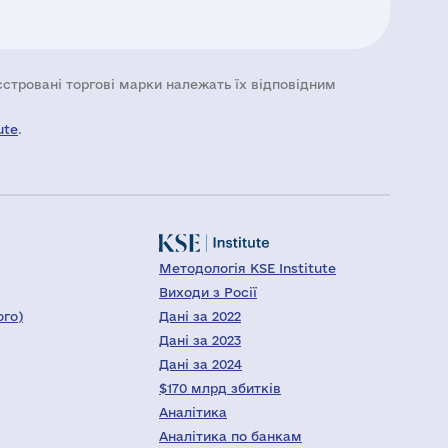
еєстровані торгові марки належать їх відповідним
ute
.
Методологія KSE Institute
Виходи з Росії
ого)
Дані за 2022
Дані за 2023
Дані за 2024
$170 млрд збитків
Аналітика
Аналітика по банкам