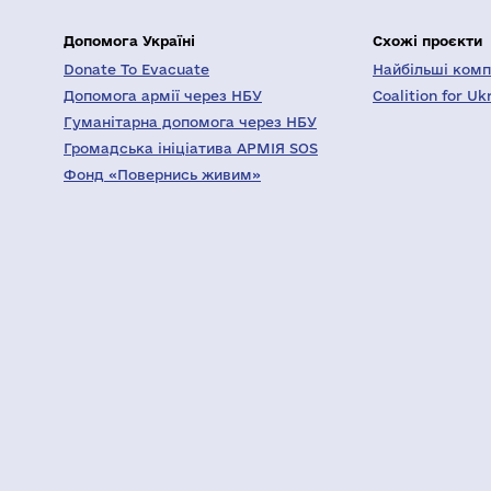
Допомога Україні
Схожі проєкти
Donate To Evacuate
Найбільші компа
Допомога армії через НБУ
Coalition for Uk
Гуманітарна допомога через НБУ
Громадська ініціатива АРМІЯ SOS
Фонд «Повернись живим»