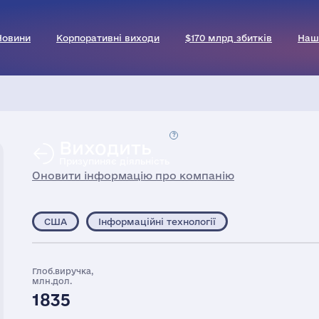
Новини
Корпоративні виходи
$170 млрд збитків
Наш
Виходить
Призупиняє діяльність
Оновити інформацію про компанію
США
Інформаційні технології
Глоб.виручка,
млн.дол.
1835