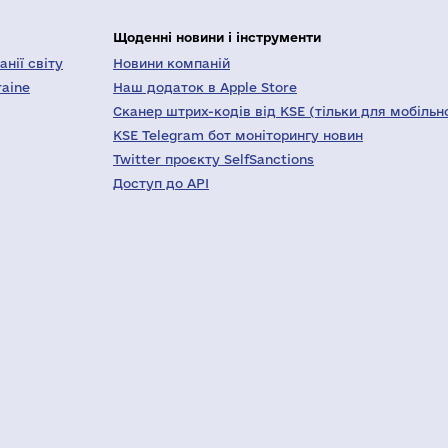
Щоденні новини і інструменти
нії світу
Новини компаній
raine
Наш додаток в Apple Store
Сканер штрих-кодів від KSE (тільки для мобільн
KSE Telegram бот моніторингу новин
Twitter проєкту SelfSanctions
Доступ до API