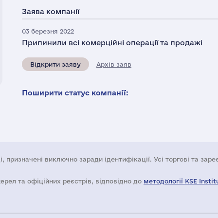
Заява компанії
03 березня 2022
Припинили всі комерційні операції та продажі
Відкрити заяву
Архів заяв
Поширити статус компанії:
і, призначені виключно заради ідентифікації. Усі торгові та зар
жерел та офіційних реєстрів, відповідно до
методології KSE Instit