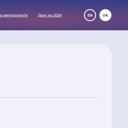
а методологія
Дані за 2024
EN
UK