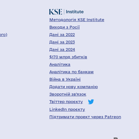
Методологія KSE Institute
Виходи з Росії
ого)
Дані за 2022
Дані за 2023
Дані за 2024
$170 млрд збитків
Аналітика
Аналітика по банкам
Війна в Україні
Додати нову компанію
Зворотній зв'язок
Твіттер проєкту
LinkedIn проєкту
Підтримати проект через Patreon