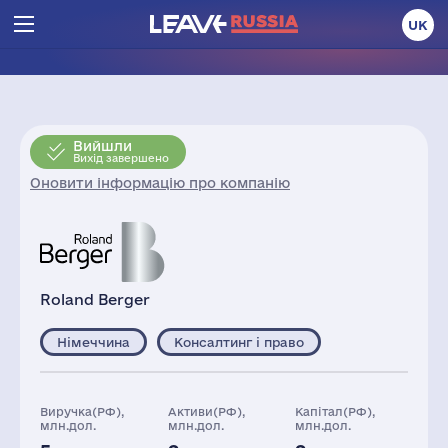
UK
Вийшли
Вихід завершено
Оновити інформацію про компанію
Roland Berger
Німеччина
Консалтинг і право
Виручка(РФ),
Активи(РФ),
Капітал(РФ),
млн.дол.
млн.дол.
млн.дол.