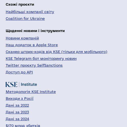
Схожі проєкти
Найбільші компанії світу
Coalition for Ukraine
Щоденні новини і інструменти
Новини компаній
Наш додаток в Apple Store
Сканер штрих-кодів від KSE (тільки для мобільного)
KSE Telegram бот моніторингу новин
Twitter проєкту SelfSanctions
Доступ до API
Методологія KSE Institute
Виходи з Росії
Дані за 2022
Дані за 2023
Дані за 2024
$170 млрд збитків