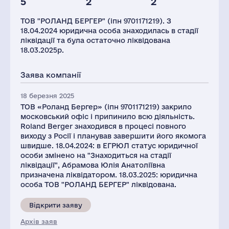
5
2
2
Глоб.виручка,
Персонал(РФ),
млн.дол.
2021
ТОВ "РОЛАНД БЕРГЕР" (іпн 9701171219). З
670
35
18.04.2024 юридична особа знаходилась в стадії
ліквідації та була остаточно ліквідована
18.03.2025р.
Заява компанії
18 березня 2025
ТОВ «Роланд Бергер» (іпн 9701171219) закрило
московський офіс і припинило всю діяльність.
Roland Berger знаходився в процесі повного
виходу з Росії і планував завершити його якомога
швидше. 18.04.2024: в ЕГРЮЛ статус юридичної
особи змінено на "Знаходиться на стадії
ліквідації", Абрамова Юлія Анатоліївна
призначена ліквідатором. 18.03.2025: юридична
особа ТОВ "РОЛАНД БЕРГЕР" ліквідована.
Відкрити заяву
Архів заяв