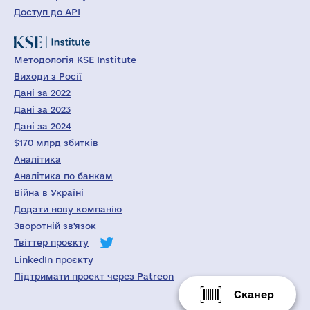
Доступ до API
Методологія KSE Institute
Виходи з Росії
Дані за 2022
Дані за 2023
Дані за 2024
$170 млрд збитків
Аналітика
Аналітика по банкам
Війна в Україні
Додати нову компанію
Зворотній зв'язок
Твіттер проєкту
LinkedIn проєкту
Підтримати проект через Patreon
Сканер