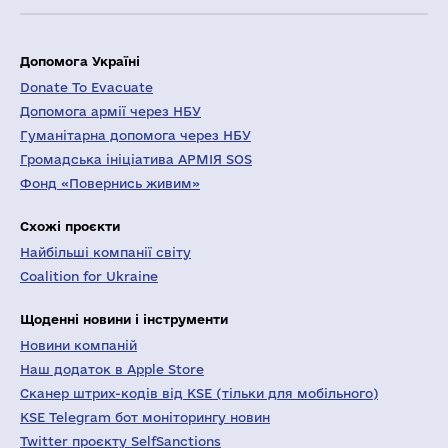
Допомога Україні
Donate To Evacuate
Допомога армії через НБУ
Гуманітарна допомога через НБУ
Громадська ініціатива АРМІЯ SOS
Фонд «Повернись живим»
Схожі проєкти
Найбільші компанії світу
Coalition for Ukraine
Щоденні новини і інструменти
Новини компаній
Наш додаток в Apple Store
Сканер штрих-кодів від KSE (тільки для мобільного)
KSE Telegram бот моніторингу новин
Twitter проєкту SelfSanctions