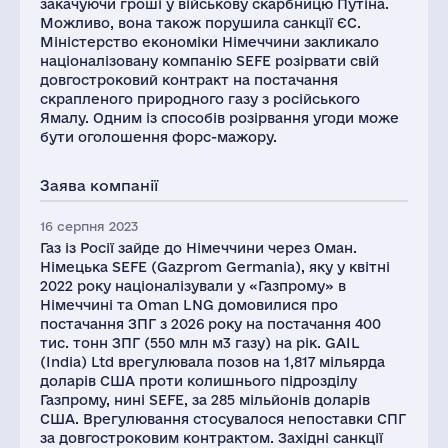
закачуючи гроші у військову скарбницю Путіна.
Можливо, вона також порушила санкції ЄС.
Міністерство економіки Німеччини закликало
націоналізовану компанію SEFE розірвати свій
довгостроковий контракт на постачання
скрапленого природного газу з російського
Ямалу. Одним із способів розірвання угоди може
бути оголошення форс-мажору.
Заява компанії
16 серпня 2023
Газ із Росії зайде до Німеччини через Оман.
Німецька SEFE (Gazprom Germania), яку у квітні
2022 року націоналізували у «Газпрому» в
Німеччині та Oman LNG домовилися про
постачання ЗПГ з 2026 року на постачання 400
тис. тонн ЗПГ (550 млн м3 газу) на рік. GAIL
(India) Ltd врегулювала позов на 1,817 мільярда
доларів США проти колишнього підрозділу
Газпрому, нині SEFE, за 285 мільйонів доларів
США. Врегулювання стосувалося непоставки СПГ
за довгостроковим контрактом. Західні санкції