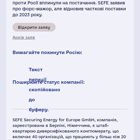
проти Росії вплинули на постачання. SEFE заявив
про форс-мажор, але відновив часткові поставки
до 2023 року.
Відкрити заяву
Архів заяв
Вимагайте покинути Росію:
Текст
петиції
Поширюйте статус компанії:
скопійовано
до
буферу.
SEFE Securing Energy for Europe GmbH, компанія,
зареєстрована в Берліні, Німеччина, є штаб-
квартирою диверсифікованого конгломерату, що
включає 40 організацій, що працюють у більш ніж 20