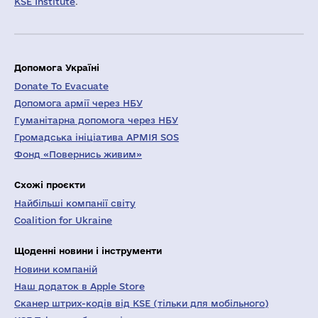
KSE Institute
.
Допомога Україні
Donate To Evacuate
Допомога армії через НБУ
Гуманітарна допомога через НБУ
Громадська ініціатива АРМІЯ SOS
Фонд «Повернись живим»
Схожі проєкти
Найбільші компанії світу
Coalition for Ukraine
Щоденні новини і інструменти
Новини компаній
Наш додаток в Apple Store
Сканер штрих-кодів від KSE (тільки для мобільного)