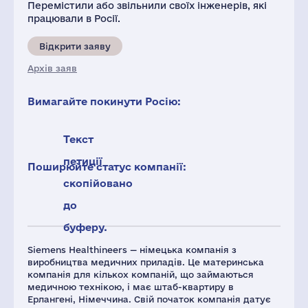
Перемістили або звільнили своїх інженерів, які
працювали в Росії.
Відкрити заяву
Архів заяв
Вимагайте покинути Росію:
Текст
петиції
Поширюйте статус компанії:
скопійовано
до
буферу.
Siemens Healthineers — німецька компанія з
виробництва медичних приладів. Це материнська
компанія для кількох компаній, що займаються
медичною технікою, і має штаб-квартиру в
Ерлангені, Німеччина. Свій початок компанія датує