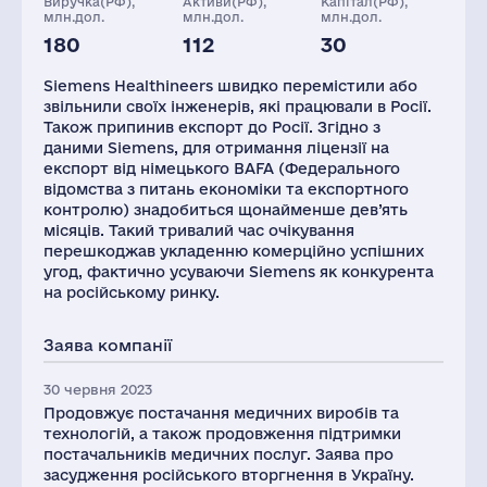
Виручка(РФ),
Активи(РФ),
Капітал(РФ),
млн.дол.
млн.дол.
млн.дол.
180
112
30
Глоб.виручка,
Персонал(РФ),
Податки(РФ),
млн.дол.
2021
млн.дол.
Siemens Healthineers швидко перемістили або
22831
335
13
звільнили своїх інженерів, які працювали в Росії.
Також припинив експорт до Росії. Згідно з
даними Siemens, для отримання ліцензії на
експорт від німецького BAFA (Федерального
відомства з питань економіки та експортного
контролю) знадобиться щонайменше дев’ять
місяців. Такий тривалий час очікування
перешкоджав укладенню комерційно успішних
угод, фактично усуваючи Siemens як конкурента
на російському ринку.
Заява компанії
30 червня 2023
Продовжує постачання медичних виробів та
технологій, а також продовження підтримки
постачальників медичних послуг. Заява про
засудження російського вторгнення в Україну.