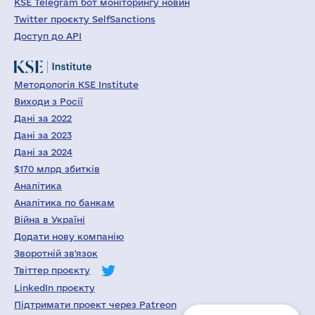
KSE Telegram бот моніторингу новин
Twitter проєкту SelfSanctions
Доступ до API
Методологія KSE Institute
Виходи з Росії
Дані за 2022
Дані за 2023
Дані за 2024
$170 млрд збитків
Аналітика
Аналітика по банкам
Війна в Україні
Додати нову компанію
Зворотній зв'язок
Твіттер проєкту
LinkedIn проєкту
Підтримати проект через Patreon