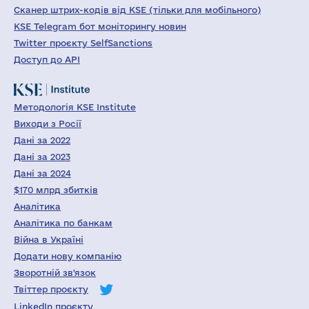
Сканер штрих-кодів від KSE (тільки для мобільного)
KSE Telegram бот моніторингу новин
Twitter проєкту SelfSanctions
Доступ до API
Методологія KSE Institute
Виходи з Росії
Дані за 2022
Дані за 2023
Дані за 2024
$170 млрд збитків
Аналітика
Аналітика по банкам
Війна в Україні
Додати нову компанію
Зворотній зв'язок
Твіттер проєкту
LinkedIn проєкту