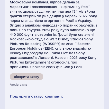
Московська компанія, відповідальна за
маркетинг і розповсюдження фільмів у Росії,
знятих двома студіями, виплатила 13,1 мільйона
фунтів стерлінгів дивідендів у березні 2022 року,
через місяць після вторгнення Росії в Україну.
Згідно з аналізом нещодавно поданих рахунків, з
липня по грудень 2023 року було виплачено ще
440 000 фунтів стерлінгів. Гроші були сплачені
московською студією Walt Disney Studios Sony
Pictures Releasing (WDSSPR) компанії Eastern
European Holdings (EEH), спільною власністю
Disney і підрозділу Columbia Pictures Sony,
розташованої в Лондоні. Навесні 2025 року Sony
Pictures Entertainment оголосила про
припинення показів своїх фільмів у Росії.
Відкрити заяву
Архів заяв
Поширити статус компанії: