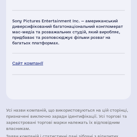
Sony Pictures Entertainment Inc. — американський
диверсифікований багатонаціональний конгломерат
мас-медіа та розважальних студій, який виробляє,
придбаває та розповсюджує фільми розваг на
багатьох платформах.
Сайт компанії
Усі назви компаній, що використовуються на цій сторінці,
призначені виключно заради ідентифікації. Усі торгові та
зареєстровані торгові марки належать їх відповідним
власникам.
Заяви компаній i статистичні дані зібрані з відкритих