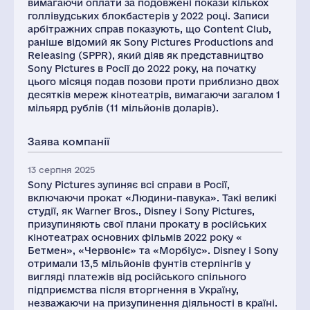
вимагаючи оплати за подовжені покази кількох
голлівудських блокбастерів у 2022 році. Записи
арбітражних справ показують, що Content Club,
раніше відомий як Sony Pictures Productions and
Releasing (SPPR), який діяв як представництво
Sony Pictures в Росії до 2022 року, на початку
цього місяця подав позови проти приблизно двох
десятків мереж кінотеатрів, вимагаючи загалом 1
мільярд рублів (11 мільйонів доларів).
Заява компанії
13 серпня 2025
Sony Pictures зупиняє всі справи в Росії,
включаючи прокат «Людини-павука». Такі великі
студії, як Warner Bros., Disney і Sony Pictures,
призупиняють свої плани прокату в російських
кінотеатрах основних фільмів 2022 року «
Бетмен», «Червоніє» та «Морбіус». Disney і Sony
отримали 13,5 мільйонів фунтів стерлінгів у
вигляді платежів від російського спільного
підприємства після вторгнення в Україну,
незважаючи на призупинення діяльності в країні.