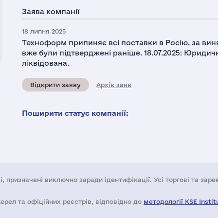
Заява компанії
18 липня 2025
Техноформ припиняє всі поставки в Росію, за вин
вже були підтверджені раніше. 18.07.2025: Юрид
ліквідована.
Відкрити заяву
Архів заяв
Поширити статус компанії:
і, призначені виключно заради ідентифікації. Усі торгові та зар
жерел та офіційних реєстрів, відповідно до
методології KSE Instit