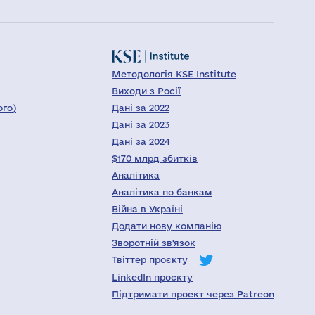
Методологія KSE Institute
Виходи з Росії
ого)
Дані за 2022
Дані за 2023
Дані за 2024
$170 млрд збитків
Аналітика
Аналітика по банкам
Війна в Україні
Додати нову компанію
Зворотній зв'язок
Твіттер проєкту
LinkedIn проєкту
Підтримати проект через Patreon