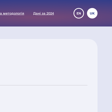
а методологія
Дані за 2024
EN
UK