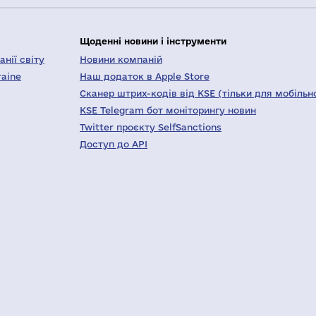
Щоденні новини і інструменти
нії світу
Новини компаній
raine
Наш додаток в Apple Store
Сканер штрих-кодів від KSE (тільки для мобільн
KSE Telegram бот моніторингу новин
Twitter проєкту SelfSanctions
Доступ до API