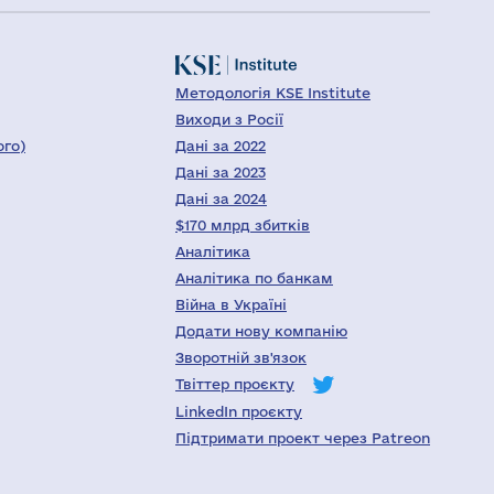
Методологія KSE Institute
Виходи з Росії
ого)
Дані за 2022
Дані за 2023
Дані за 2024
$170 млрд збитків
Аналітика
Аналітика по банкам
Війна в Україні
Додати нову компанію
Зворотній зв'язок
Твіттер проєкту
LinkedIn проєкту
Підтримати проект через Patreon