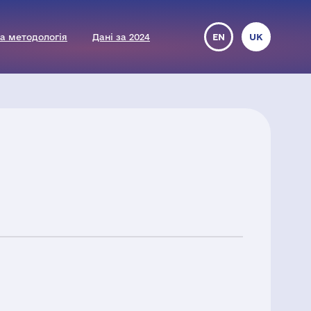
а методологія
Дані за 2024
EN
UK