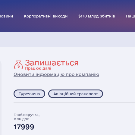
Новини
Корпоративні виходи
$170 млрд збитків
Наш
Залишається
Працює далі
Оновити інформацію про компанію
Туреччина
Авіаційний транспорт
Глоб.виручка,
млн.дол.
17999