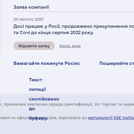
Заява компанії
03 лютого 2023
Досі працює у Росії, продовжено призупинення по
та Сочі до кінця серпня 2022 року.
Відкрити заяву
Архів заяв
Вимагайте покинути Росію:
Поширюйте ста
Текст
петиції
скопійовано
і, призначені виключно заради ідентифікації. Усі торгові та зар
до
жерел та офіційних реєстрів, відповідно до
буферу.
методології KSE Instit