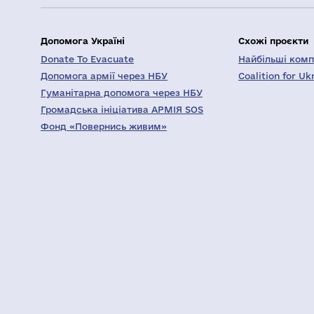
Допомога Україні
Схожі проєкти
Donate To Evacuate
Найбільші компа
Допомога армії через НБУ
Coalition for Uk
Гуманітарна допомога через НБУ
Громадська ініціатива АРМІЯ SOS
Фонд «Повернись живим»