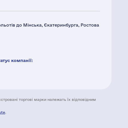
льотів до Мінська, Єкатеринбурга, Ростова
тус компанії:
еєстровані торгові марки належать їх відповідним
ute
.