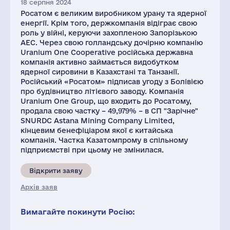
18 серпня 2024
Росатом є великим виробником урану та ядерної
енергії. Крім того, держкомпанія відіграє свою
роль у війні, керуючи захопленою Запорізькою
АЕС. Через свою голландську дочірню компанію
Uranium One Cooperative російська державна
компанія активно займається видобутком
ядерної сировини в Казахстані та Танзанії.
Російський «Росатом» підписав угоду з Болівією
про будівництво літієвого заводу. Компанія
Uranium One Group, що входить до Росатому,
продала свою частку – 49,979% – в СП "Зарічне"
SNURDC Astana Mining Company Limited,
кінцевим бенефіціаром якої є китайська
компанія. Частка Казатомпрому в спільному
підприємстві при цьому не змінилася.
Відкрити заяву
Архів заяв
Вимагайте покинути Росію: