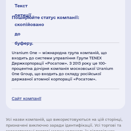
Текст
петиції
Поширюйте статус компанії:
скопійовано
до
буферу.
Uranium One — міжнародна група компаній, що
входить до системи управління Групи TENEX
Держкорпорації «Росатом». З 2013 року це 100-
процентна дочірня компанія московської Uranium
One Group, що входить до складу російської
державної атомної корпорації «Росатом».
Сайт компанії
Усі назви компаній, що використовуються на цій сторінці,
призначені виключно заради ідентифікації. Усі торгові та