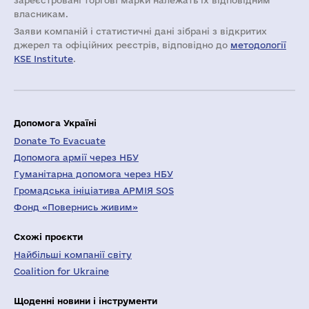
зареєстровані торгові марки належать їх відповідним
власникам.
Заяви компаній i статистичні дані зібрані з відкритих
джерел та офіційних реєстрів, відповідно до
методології
KSE Institute
.
Допомога Україні
Donate To Evacuate
Допомога армії через НБУ
Гуманітарна допомога через НБУ
Громадська ініціатива АРМІЯ SOS
Фонд «Повернись живим»
Схожі проєкти
Найбільші компанії світу
Coalition for Ukraine
Щоденні новини і інструменти