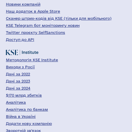
Новини компаній
Наш додаток в Apple Store
Сканер штрих-кодів від KSE (тільки для мобільного)
KSE Telegram бот моніторингу новин
Twitter проєкту SelfSanctions
Доступ до API
Методологія KSE Institute
Виходи з Росії
Дані за 2022
Дані за 2023
Дані за 2024
$170 млрд збитків
Аналітика
Аналітика по банкам
Війна в Україні
Додати нову компанію
Зворотній зв'язок