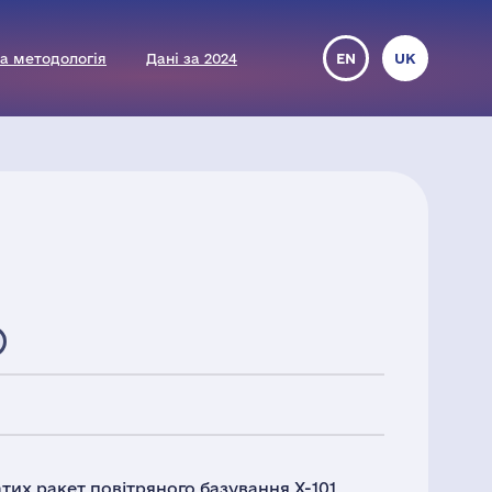
а методологія
Дані за 2024
EN
UK
их ракет повітряного базування Х-101