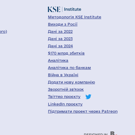
Методологія KSE Institute
Виходи з Росії
ого)
Дані за 2022
Дані за 2023
Дані за 2024
$170 млрд збитків
Аналітика
Аналітика по банкам
Війна в Україні
Додати нову компанію
Зворотній зв'язок
Твіттер проєкту
LinkedIn проєкту
Підтримати проект через Patreon