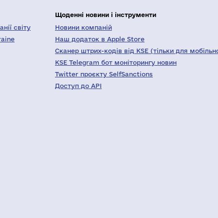
Щоденні новини і інструменти
нії світу
Новини компаній
raine
Наш додаток в Apple Store
Сканер штрих-кодів від KSE (тільки для мобільн
KSE Telegram бот моніторингу новин
Twitter проєкту SelfSanctions
Доступ до API