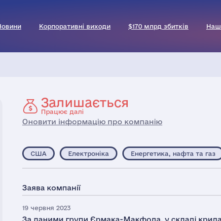
Новини
Корпоративні виходи
$170 млрд збитків
Наш
Залишається
Працює далі
Оновити інформацію про компанію
США
Електроніка
Енергетика, нафта та газ
Заява компанії
19 червня 2023
За даними групи Єрмака-Макфола, у складі крилат