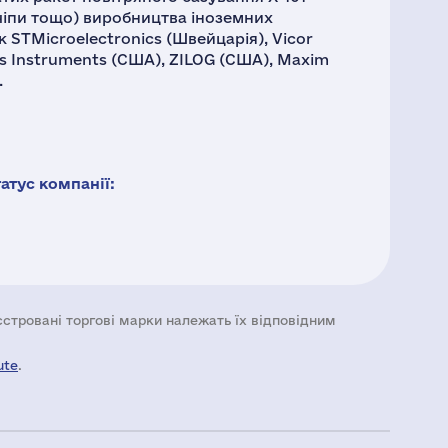
чіпи тощо) виробництва іноземних
 STMicroelectronics (Швейцарія), Vicor
xas Instruments (США), ZILOG (США), Maxim
.
тус компанії:
еєстровані торгові марки належать їх відповідним
ute
.