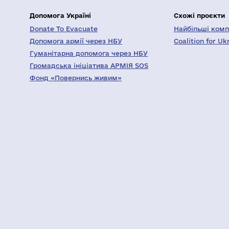
Допомога Україні
Схожі проєкти
Donate To Evacuate
Найбільші компа
Допомога армії через НБУ
Coalition for Uk
Гуманітарна допомога через НБУ
Громадська ініціатива АРМІЯ SOS
Фонд «Повернись живим»