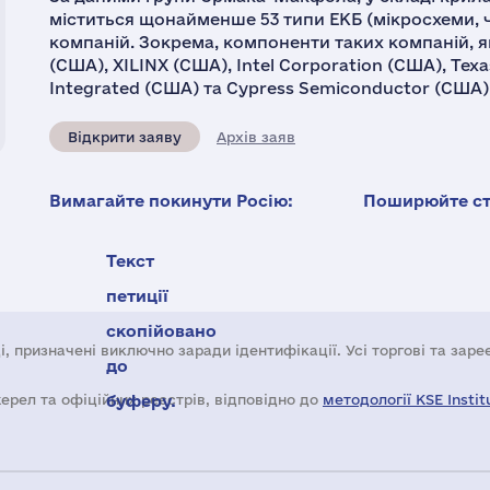
міститься щонайменше 53 типи ЕКБ (мікросхеми, 
компаній. Зокрема, компоненти таких компаній, як
(США), XILINX (США), Intel Corporation (США), Te
Integrated (США) та Cypress Semiconductor (США)
Відкрити заяву
Архів заяв
Вимагайте покинути Росію:
Поширюйте ста
Текст
петиції
скопійовано
і, призначені виключно заради ідентифікації. Усі торгові та зар
до
жерел та офіційних реєстрів, відповідно до
буферу.
методології KSE Instit