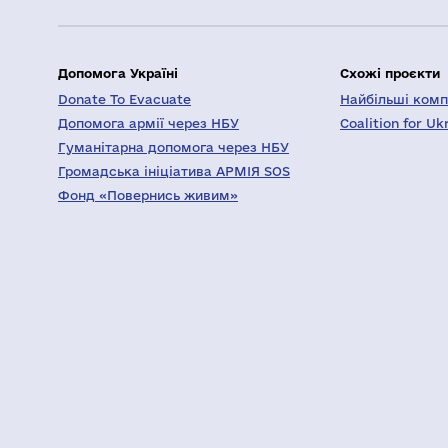
Допомога Україні
Схожі проєкти
Donate To Evacuate
Найбільші компа
Допомога армії через НБУ
Coalition for Uk
Гуманітарна допомога через НБУ
Громадська ініціатива АРМІЯ SOS
Фонд «Повернись живим»