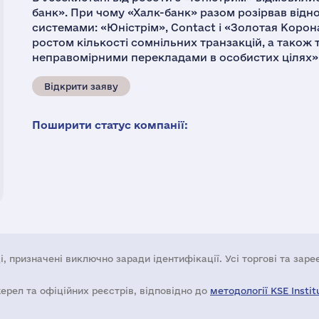
банк». При чому «Халк-банк» разом розірвав відн
системами: «Юністрім», Contact і «Золотая Корона
ростом кількості сомнільних транзакцій, а також 
неправомірними перекладами в особистих цілях»
Відкрити заяву
Поширити статус компанії:
і, призначені виключно заради ідентифікації. Усі торгові та зар
жерел та офіційних реєстрів, відповідно до
методології KSE Instit