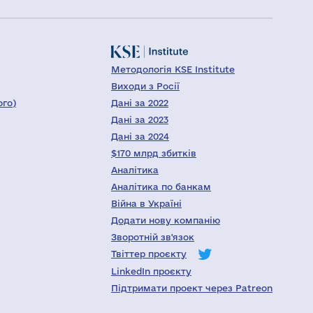
Методологія KSE Institute
Виходи з Росії
ого)
Дані за 2022
Дані за 2023
Дані за 2024
$170 млрд збитків
Аналітика
Аналітика по банкам
Війна в Україні
Додати нову компанію
Зворотній зв'язок
Твіттер проєкту
LinkedIn проєкту
Підтримати проект через Patreon