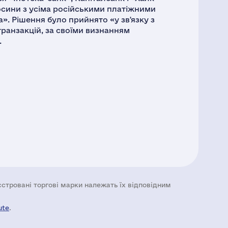
осини з усіма російськими платіжними
». Рішення було прийнято «у зв'язку з
транзакцій, за своїми визнанням
.
еєстровані торгові марки належать їх відповідним
ute
.