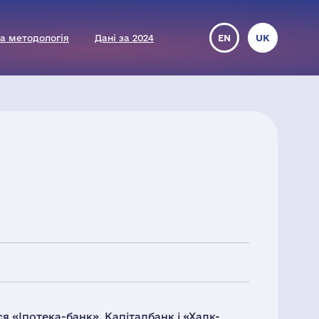
а методологія
Дані за 2024
EN
UK
я «Іпотека-банк», Капіталбанк і «Халк-