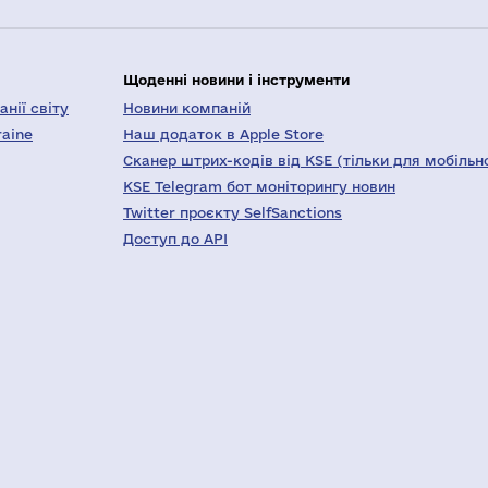
Щоденні новини і інструменти
нії світу
Новини компаній
raine
Наш додаток в Apple Store
Сканер штрих-кодів від KSE (тільки для мобільн
KSE Telegram бот моніторингу новин
Twitter проєкту SelfSanctions
Доступ до API