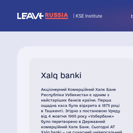
Xalq banki
Акціонерний Комерційний Халк Банк
Республіки Узбекистан є одним з
найстаріших банків країни. Перша
ощадна каса була відкрита в 1875 році
в Ташкенті. Згідно з постановою Уряду
від 4 жовтня 1995 року «Узбербанк»
було перетворено в Державний
комерційний Халк Банк. Сьогодні АТ
Xalq banki – це сучасний універсальний