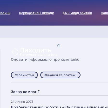
Новини
Корпоративні виходи
$170 млрд збитків
Наш
Виходить
Призупиняє діяльність
Оновити інформацію про компанію
Узбекистан
Фінанси та платежі
Заява компанії
24 липня 2023
В Узбекистані від роботи з «Юністрим» відмовилис